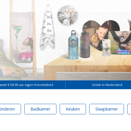
vanaf € 69,95 uw eigen fotodekbed
Uniek in Nederland
Kinderen
Badkamer
Keuken
Slaapkamer