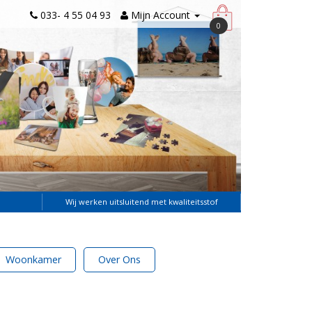
033- 4 55 04 93
Mijn Account
0
Wij werken uitsluitend met kwaliteitsstof
Woonkamer
Over Ons