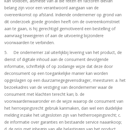
kan voldoen, alsmede van al die feiten en factoren dievan
belang zijn voor een verantwoord aangaan van de
overeenkomst op afstand. Indiende ondernemer op grond van
dit onderzoek goede gronden heeft om de overeenkomstniet
aan te gaan, is hij gerechtigd gemotiveerd een bestelling of
aanvraag teweigeren of aan de uitvoering bijzondere
voorwaarden te verbinden.
5. De ondernemer zal uiterlijkbij levering van het product, de
dienst of digitale inhoud aan de consument devolgende
informatie, schriftelijk of op zodanige wijze dat deze door
deconsument op een toegankelijke manier kan worden
opgeslagen op een duurzamegegevensdrager, meesturen: a. het
bezoekadres van de vestiging van deondernemer waar de
consument met klachten terecht kan; b. de
voorwaardenwaaronder en de wijze waarop de consument van
het herroepingsrecht gebruik kanmaken, dan wel een duidelijke
melding inzake het uitgesloten zijn van hetherroepingsrecht; c.
de informatie over garanties en bestaande service naaankoop;
d. de prijs met inbegrip van alle belastingen van het product,