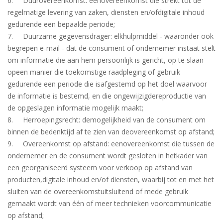
6. Duurovereenkomst: eenovereenkomst die strekt tot de
regelmatige levering van zaken, diensten en/ofdigitale inhoud
gedurende een bepaalde periode;
7. Duurzame gegevensdrager: elkhulpmiddel - waaronder ook
begrepen e-mail - dat de consument of ondernemer instaat stelt
om informatie die aan hem persoonlijk is gericht, op te slaan
opeen manier die toekomstige raadpleging of gebruik
gedurende een periode die isafgestemd op het doel waarvoor
de informatie is bestemd, en die ongewijzigdereproductie van
de opgeslagen informatie mogelijk maakt;
8. Herroepingsrecht: demogelijkheid van de consument om
binnen de bedenktijd af te zien van deovereenkomst op afstand;
9. Overeenkomst op afstand: eenovereenkomst die tussen de
ondernemer en de consument wordt gesloten in hetkader van
een georganiseerd systeem voor verkoop op afstand van
producten,digitale inhoud en/of diensten, waarbij tot en met het
sluiten van de overeenkomstuitsluitend of mede gebruik
gemaakt wordt van één of meer technieken voorcommunicatie
op afstand;