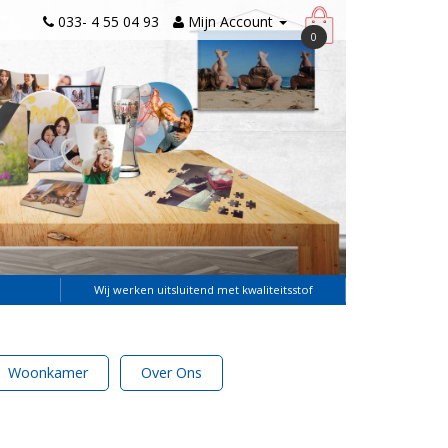
033- 4 55 04 93
Mijn Account
0
Wij werken uitsluitend met kwaliteitsstof
Woonkamer
Over Ons