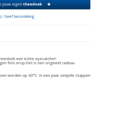
 jouw eigen
theedoek
)
/
Geef beoordeling
e theedoek een echte eyecatcher!
en foto erop.Het is een origineel cadeau
ssen worden op 40°C.
In een paar simpele stappen