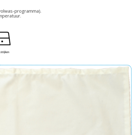
 wolwas-programma).
mperatuur.