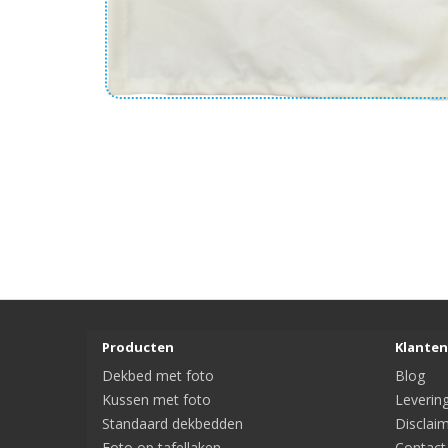
Producten
Klanten
Dekbed met foto
Blog
Kussen met foto
Leverin
Standaard dekbedden
Disclai
Foto op tafellaken
Contact