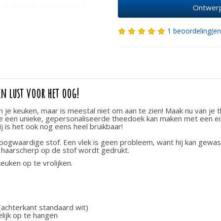
Ontwerp
1 beoordeling(en
en lust voor het oog!
 in je keuken, maar is meestal niet om aan te zien! Maak nu van j
e een unieke, gepersonaliseerde theedoek kan maken met een eig
 is het ook nog eens heel bruikbaar!
oogwaardige stof. Een vlek is geen probleem, want hij kan gewa
n haarscherp op de stof wordt gedrukt.
euken op te vrolijken.
(achterkant standaard wit)
lijk op te hangen