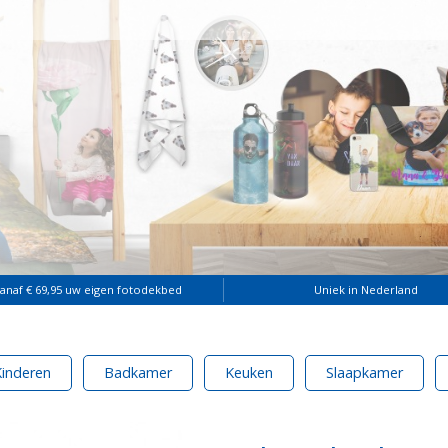
vanaf € 69,95 uw eigen fotodekbed
Uniek in Nederland
Kinderen
Badkamer
Keuken
Slaapkamer