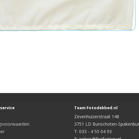
service
Team Fotodekbed.nl
Zevenhuizerstraat 148
gsvoorwaarden
3751 LD Bunschoten-Spakenbu
mer
T: 033 - 4 55 04 93
E: orders@foxfactory.nl