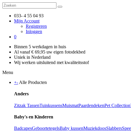
033- 4 55 04 93
Mijn Account
Registreren
Inloggen
0
Binnen 5 werkdagen in huis
Al vanaf € 69,95 uw eigen fotodekbed
Uniek in Nederland
Wij werken uitsluitend met kwaliteitsstof
Menu
+
-
Alle Producten
Anders
Zitzak
Tassen
Tuinkussens
Muismat
Paardendeken
Pet Collection
Baby's en Kinderen
Badcapes
Geboortetegels
Baby kussen
Muziekdoos
Slabbers
Spee