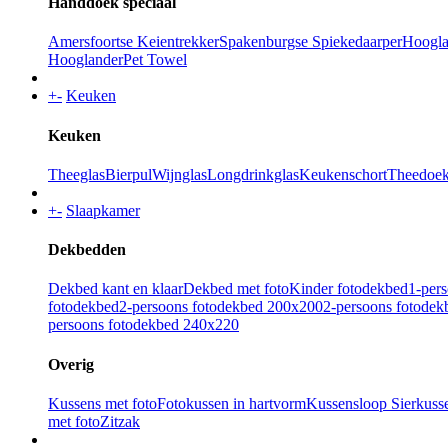
Handdoek speciaal
Amersfoortse Keientrekker
Spakenburgse Spiekedaarper
Hoogla
Hooglander
Pet Towel
+
-
Keuken
Keuken
Theeglas
Bierpul
Wijnglas
Longdrinkglas
Keukenschort
Theedoe
+
-
Slaapkamer
Dekbedden
Dekbed kant en klaar
Dekbed met foto
Kinder fotodekbed
1-per
fotodekbed
2-persoons fotodekbed 200x200
2-persoons fotode
persoons fotodekbed 240x220
Overig
Kussens met foto
Fotokussen in hartvorm
Kussensloop
Sierkuss
met foto
Zitzak