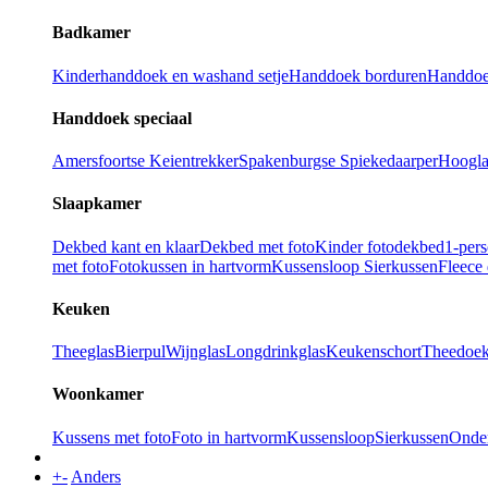
Badkamer
Kinderhanddoek en washand setje
Handdoek borduren
Handdoe
Handdoek speciaal
Amersfoortse Keientrekker
Spakenburgse Spiekedaarper
Hoogla
Slaapkamer
Dekbed kant en klaar
Dekbed met foto
Kinder fotodekbed
1-per
met foto
Fotokussen in hartvorm
Kussensloop
Sierkussen
Fleece
Keuken
Theeglas
Bierpul
Wijnglas
Longdrinkglas
Keukenschort
Theedoe
Woonkamer
Kussens met foto
Foto in hartvorm
Kussensloop
Sierkussen
Onder
+
-
Anders