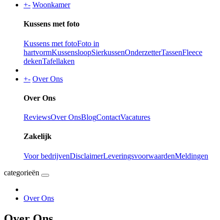
+
-
Woonkamer
Kussens met foto
Kussens met foto
Foto in
hartvorm
Kussensloop
Sierkussen
Onderzetter
Tassen
Fleece
deken
Tafellaken
+
-
Over Ons
Over Ons
Reviews
Over Ons
Blog
Contact
Vacatures
Zakelijk
Voor bedrijven
Disclaimer
Leveringsvoorwaarden
Meldingen
categorieën
Over Ons
Over Ons