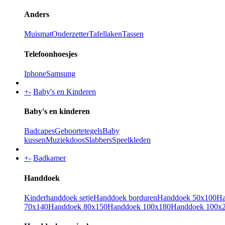
Anders
Muismat
Onderzetter
Tafellaken
Tassen
Telefoonhoesjes
Iphone
Samsung
+
-
Baby's en Kinderen
Baby's en kinderen
Badcapes
Geboortetegels
Baby
kussen
Muziekdoos
Slabbers
Speelkleden
+
-
Badkamer
Handdoek
Kinderhanddoek setje
Handdoek borduren
Handdoek 50x100
Ha
70x140
Handdoek 80x150
Handdoek 100x180
Handdoek 100x