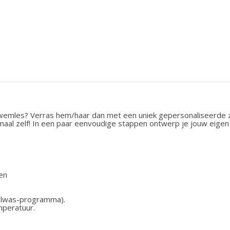
 zwemles? Verras hem/haar dan met een uniek gepersonaliseerde z
maal zelf! In een paar eenvoudige stappen ontwerp je jouw eige
den
wolwas-programma).
peratuur.