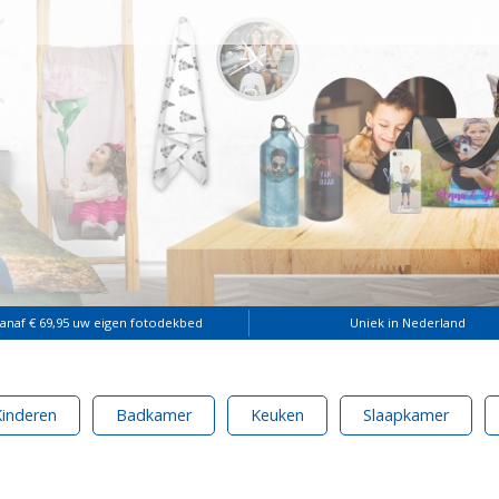
vanaf € 69,95 uw eigen fotodekbed
Uniek in Nederland
Kinderen
Badkamer
Keuken
Slaapkamer