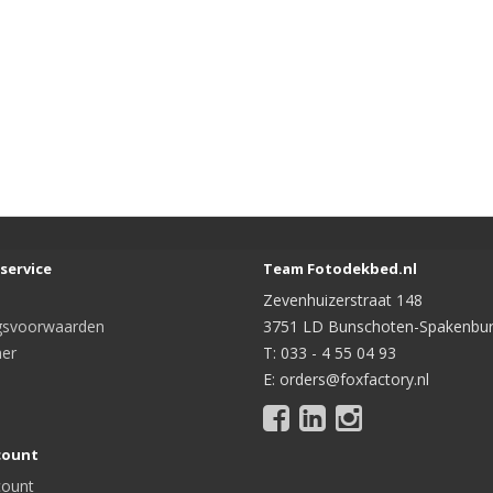
service
Team Fotodekbed.nl
Zevenhuizerstraat 148
gsvoorwaarden
3751 LD Bunschoten-Spakenbu
mer
T: 033 - 4 55 04 93
E: orders@foxfactory.nl
count
count