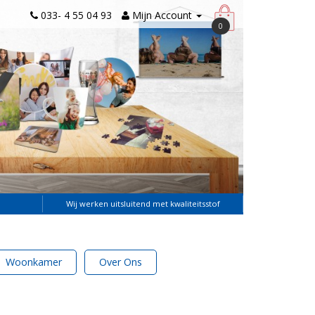
033- 4 55 04 93
Mijn Account
0
Wij werken uitsluitend met kwaliteitsstof
Woonkamer
Over Ons