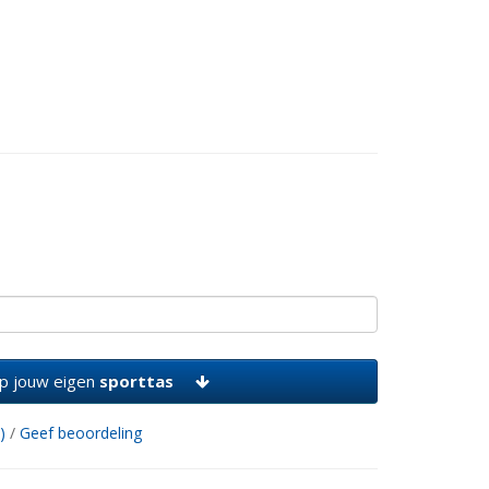
p jouw eigen
sporttas
)
/
Geef beoordeling