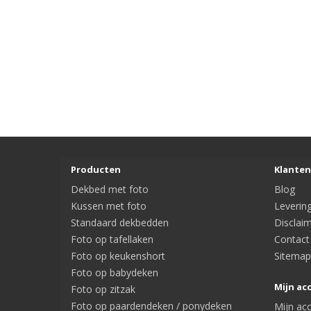
Producten
Klanten
Dekbed met foto
Blog
Kussen met foto
Leverin
Standaard dekbedden
Disclai
Foto op tafellaken
Contact
Foto op keukenshort
Sitemap
Foto op babydeken
Mijn ac
Foto op zitzak
Foto op paardendeken / ponydeken
Mijn ac