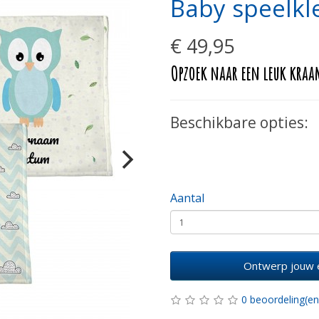
Baby speelkl
€ 49,95
Opzoek naar een leuk kraa
Beschikbare opties:
Aantal
Ontwerp jouw 
0 beoordeling(en