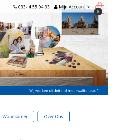
033- 4 55 04 93
Mijn Account
0
Wij werken uitsluitend met kwaliteitsstof
Woonkamer
Over Ons