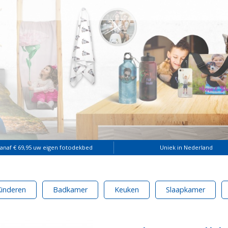
vanaf € 69,95 uw eigen fotodekbed
Uniek in Nederland
Kinderen
Badkamer
Keuken
Slaapkamer