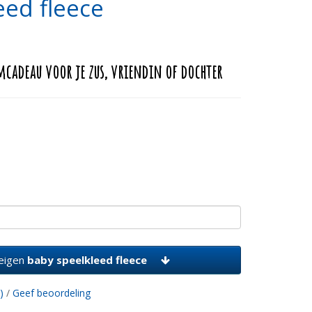
eed fleece
mcadeau voor je zus, vriendin of dochter
eigen
baby speelkleed fleece
)
/
Geef beoordeling