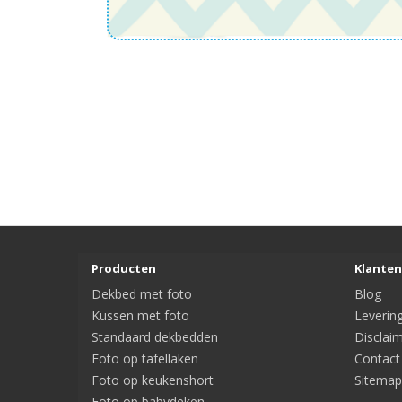
Producten
Klanten
Dekbed met foto
Blog
Kussen met foto
Leverin
Standaard dekbedden
Disclai
Foto op tafellaken
Contact
Foto op keukenshort
Sitemap
Foto op babydeken