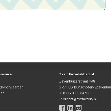
service
Team Fotodekbed.nl
Zevenhuizerstraat 148
gsvoorwaarden
3751 LD Bunschoten-Spakenbu
mer
T: 033 - 4 55 04 93
E: orders@foxfactory.nl